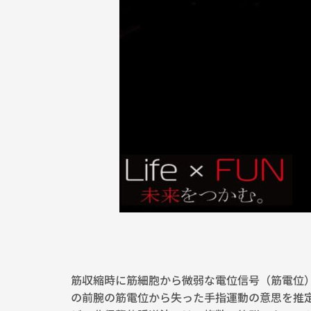
筋収縮時に筋細胞から微弱な電位信号（筋電位
の前腕の筋電位から失った手指運動の意思を推