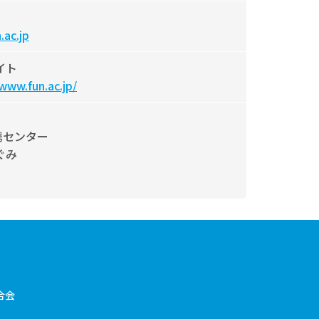
.ac.jp
イト
/www.fun.ac.jp/
携センター
ぐみ
合会