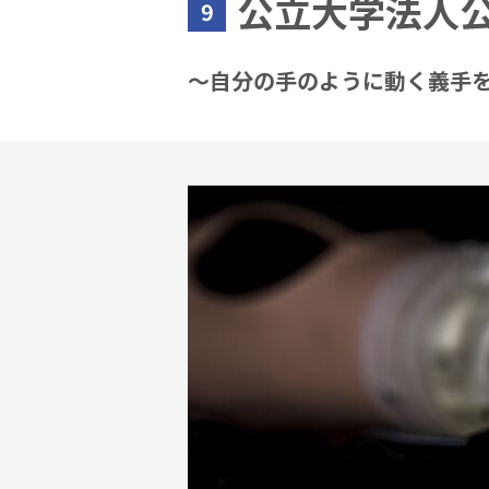
公立大学法人
9
～自分の手のように動く義手を