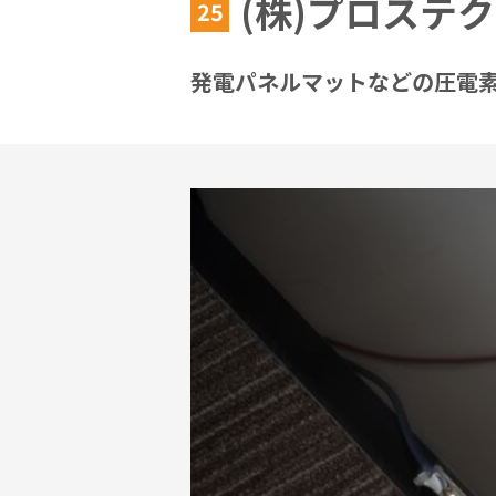
(株)プロステ
25
発電パネルマットなどの圧電