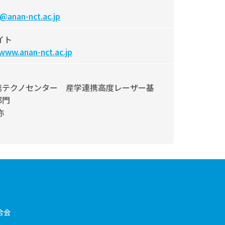
@anan-nct.ac.jp
イト
/www.anan-nct.ac.jp
携テクノセンター 産学連携高度レーザー基
部門
弥
合会