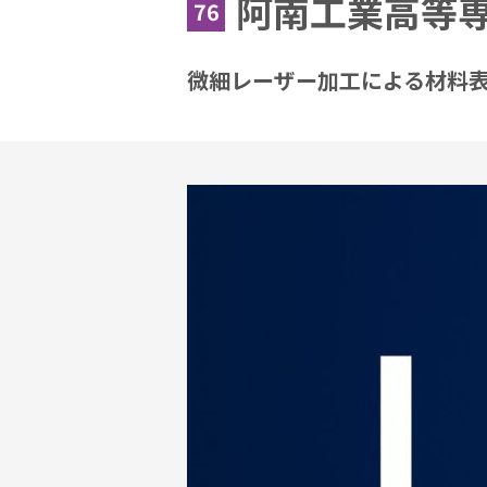
阿南工業高等
76
微細レーザー加工による材料