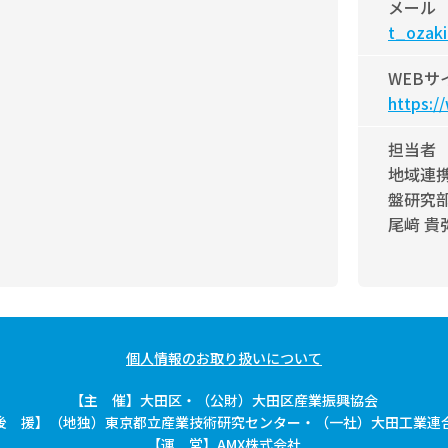
メール
t_ozaki
WEBサ
https:/
担当者
地域連
盤研究
尾﨑 貴
個人情報のお取り扱いについて
【主 催】大田区・（公財）大田区産業振興協会
後 援】（地独）東京都立産業技術研究センター・（一社）大田工業連
【運 営】AMX株式会社