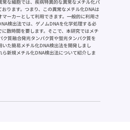
異常な細胞では、疾病特異的な異常なメチル化パ
ております。つまり、この異常なメチル化DNAは
オマーカーとして利用できます。一般的に利用さ
DNA検出法では、ゲノムDNAを化学処理する必
でに数時間を要します。そこで、本研究ではメチ
ンパク質融合発光タンパク質や蛍光タンパク質を
用いた簡易メチル化DNA検出法を開発しまし
れら新規メチル化DNA検出法について紹介しま