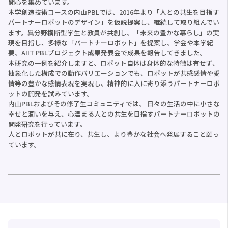
関心を集めています。
本学創造技術コースの内山PBLでは、2016年より「人との共生を目指す
パートナーロボットのデザイン」を仮説提案し、継続して取り組んでい
ます。異分野横断型学生と教員が共創し、「未来の豊かな慕らし」の実
現を目指し、多様な「パートナーロボット」を提案し、学会や本学紀
要、AIIT PBLプロジェクト成果発表会で成果を報告してきました。
本研究の一例を紹介しますと、ロポット自体は身体的な特徴は有せず、
抽象化した構成での動作バリエーションでも、ロポットが共感感情や愛
情等の豊かな感情表現を実現し、精神的に人に寄り添うパートナーロボ
ットの開発を試みています。
内山PBLおよびその修了生コミュニティでは、 日々の生活の中に小さな
幸せと潤いを与え、心温まる人との共生を目指すパートナーロボットの
開発研究を行っています。
人とロボットが共に在り、共生し、より豊かな社会へ発展すること願っ
ています。