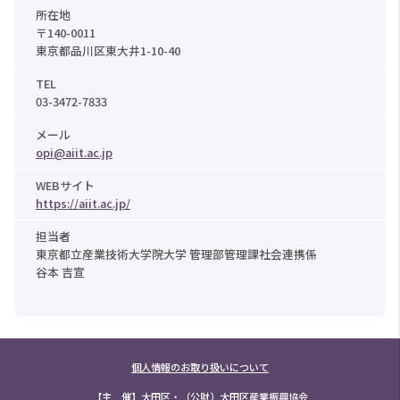
所在地
〒140-0011
東京都品川区東大井1-10-40
TEL
03-3472-7833
メール
opi@aiit.ac.jp
WEBサイト
https://aiit.ac.jp/
担当者
東京都立産業技術大学院大学 管理部管理課社会連携係
谷本 吉宣
個人情報のお取り扱いについて
【主 催】大田区・（公財）大田区産業振興協会